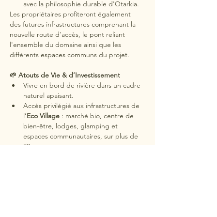
avec la philosophie durable d'Otarkia.
Les propriétaires profiteront également 
des futures infrastructures comprenant la 
nouvelle route d'accès, le pont reliant 
l'ensemble du domaine ainsi que les 
différents espaces communs du projet.
🌱 Atouts de Vie & d’Investissement
Vivre en bord de rivière dans un cadre 
naturel apaisant.
Accès privilégié aux infrastructures de 
l’
Eco Village
 : marché bio, centre de 
bien-être, lodges, glamping et 
espaces communautaires, sur plus de 
33 arpents.
Environnement exclusif au 
pied de la 
montagne
, avec une cascade privée et 
un bassin naturel.
Présence d’arbres fruitiers et de 
cultures biologiques existantes sur plus 
de 5 arpents, avec possibilité 