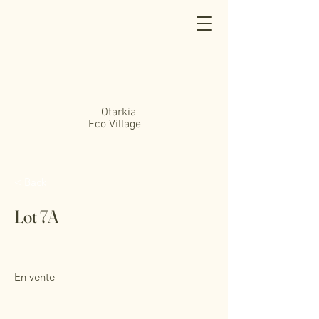
Otarkia
Eco Village
< Back
Lot 7A
En vente